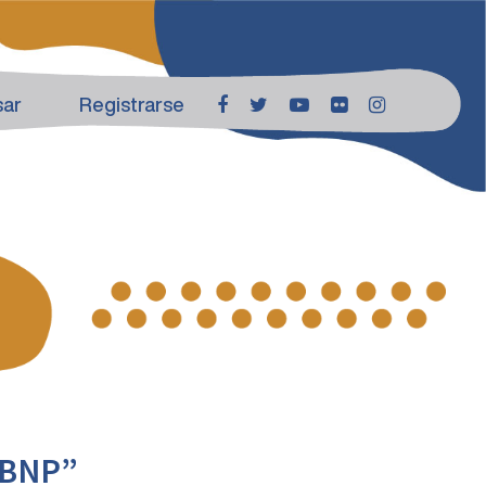
sar
Registrarse
a BNP”