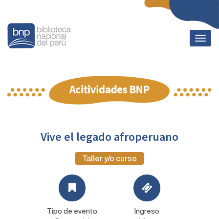
Togg
navig
Vive el legado afroperuano
Taller y/o curso
Tipo de evento
Ingreso