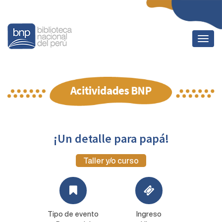
Togg
navig
¡Un detalle para papá!
Taller y/o curso
Tipo de evento
Ingreso