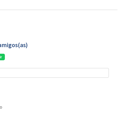
amigos(as)
r
co