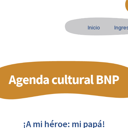
Inicio
Ingre
¡A mi héroe: mi papá!