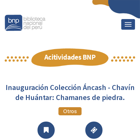
Togg
navig
Inauguración Colección Áncash - Chavín
de Huántar: Chamanes de piedra.
Otros