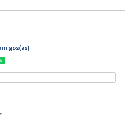
amigos(as)
r
co