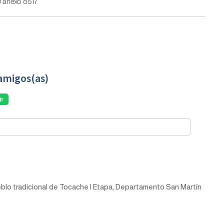
 anexo 8517
amigos(as)
r
 pueblo tradicional de Tocache I Etapa, Departamento San Martín