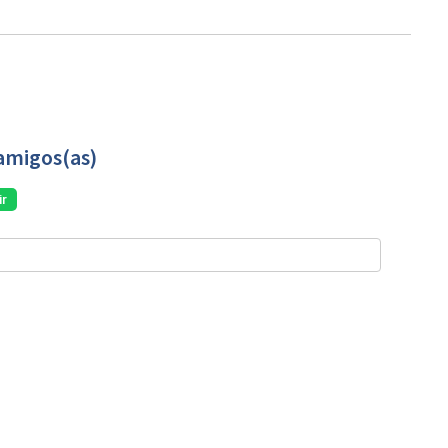
amigos(as)
r