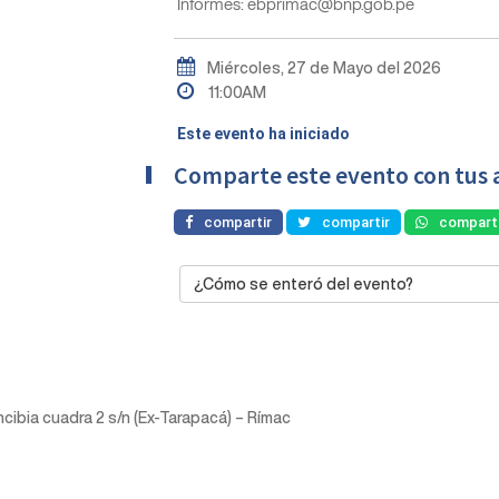
Informes: ebprimac@bnp.gob.pe
Miércoles, 27 de Mayo del 2026
11:00AM
Este evento ha iniciado
Comparte este evento con tus 
compartir
compartir
comparti
¿Cómo se enteró del evento?
ncibia cuadra 2 s/n (Ex-Tarapacá) – Rímac