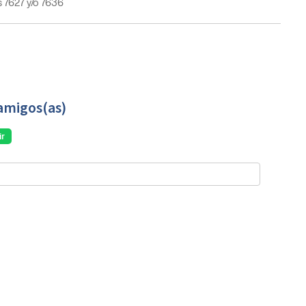
 7627 y/o 7636
amigos(as)
r